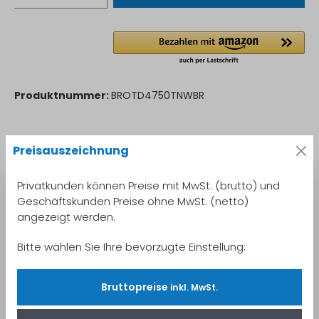
Produktnummer:
BROTD4750TNWBR
Preisauszeichnung
Beschreibung
Brother TD-4750TNWBR – 300 dpi Thermotransfer-
Privatkunden können Preise mit MwSt. (brutto) und
Etikettendrucker mit RFID, WLAN &amp; Bluetooth RFID
Geschäftskunden Preise ohne MwSt. (netto)
trifft Performance – Hoc…
Mehr
angezeigt werden.
Eigenschaften
Bitte wählen Sie Ihre bevorzugte Einstellung:
Eigenschaften von "Brother TD-4750TNWBR "
Mehr
lesen
Bruttopreise
inkl. MwSt.
Bewertungen