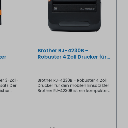
Brother RJ-4230B -
ker
Robuster 4 Zoll Drucker für
den mobilen Einsatz
er 3-Zoll-
Brother RJ-4230B – Robuster 4 Zoll
nsatz Der
Drucker für den mobilen Einsatz Der
isher
Brother RJ-4230B ist ein kompakter
von
und robuster 4 Zoll Etiketten- und
. Dieser
Belegdrucker, der speziell für den
gnet sich
mobilen Einsatz entwickelt wurde. Er
ken von
ermöglicht das zuverlässige Drucken
 und
von Quittungen und Etiketten, selbst
enen
unter anspruchsvollsten
 der
Bedingungen. Das integrierte LCD-