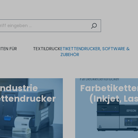
NTEN FÜR
TEXTILDRUCK
ETIKETTENDRUCKER, SOFTWARE &
ZUBEHÖR
Industrie
Farbetikett
ettendrucker
(Inkjet, La