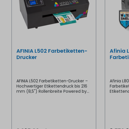
AFINIA L502 Farbetiketten-
Afinia 
Drucker
Farbet
AFINIA L502 Farbetiketten-Drucker –
Afinia L80
Hochwertiger Etikettendruck bis 216
Farbetiket
mm (8,5") Rollenbreite Powered by
Etikettend
HP & DuraPrime™ Duo-
hochentwi
Tintentechnologie Mit dem AFINIA
Farbetike
L502 Farbetiketten-Drucker wird das
seiner M
Erstellen individueller Etiketten so
außergew
einfach wie nie zuvor! Ob
Druckges
wasserfeste, langlebige Etiketten für
fotoreali
den industriellen Einsatz oder
liefert. 