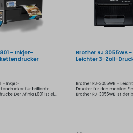
L801 – Inkjet-
Brother RJ 3055WB -
ikettendrucker
Leichter 3-Zoll-Druc
1 – Inkjet-
Brother RJ-3055WB – Leicht
tendrucker für brilliante
Drucker für den mobilen Ei
rucke Der Afinia L801 ist ein
Brother RJ-3055WB ist der b
ckelter Inkjet-
leichteste mobile Drucker 
ttendrucker, der dank
Brother und wiegt nur 375 g
emjet-Drucktechnologie
kompakte 3-Zoll-Drucker ei
öhnliche
hervorragend für das Druc
chwindigkeiten und
Belegen, Tickets, Etiketten
stische Druckergebnisse
Strafzetteln. Mit verschied
Mit einer beeindruckenden
Schnittstellenoptionen und