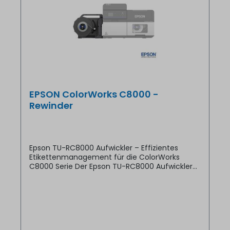
EPSON ColorWorks C8000 -
Rewinder
Epson TU-RC8000 Aufwickler – Effizientes
Etikettenmanagement für die ColorWorks
C8000 Serie Der Epson TU-RC8000 Aufwickler
(C32C815471) ist die ideale Ergänzung für Ihre
Epson ColorWorks C8000 Serie. Dieses Zubehör
ermöglicht das automatische Aufwickeln von
Etikettenrollen während des Druckvorgangs,
wodurch die Effizienz und Produktivität in Ihrem
Betrieb gesteigert wird. Warum der Epson TU-