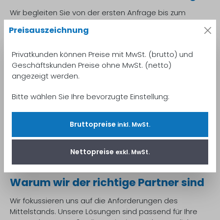
Wir begleiten Sie von der ersten Anfrage bis zum
laufenden Betrieb Ihrer neuen Textildruck-Lösung. Unser
Preisauszeichnung
firmeneigener Service sorgt für eine schnelle
Integration und maximale Betriebssicherheit in Ihrem
Privatkunden können Preise mit MwSt. (brutto) und
Produktionsalltag.
Geschäftskunden Preise ohne MwSt. (netto)
Beratung und Analyse Ihrer bestehenden
angezeigt werden.
Textildruck-Prozesse
Professionelle Installation und Inbetriebnahme der
Bitte wählen Sie Ihre bevorzugte Einstellung:
RICOH Maschine durch unsere Techniker
Integration in Ihre Produktionsumgebung
Bruttopreise
inkl. MwSt.
Umfassende Schulung Ihrer Mitarbeiter für einen
effizienten Umgang mit dem System
Wartung, Support und Ersatzteile durch unseren
Nettopreise
exkl. MwSt.
eigenen, schnellen Haus-Service
Warum wir der richtige Partner sind
Wir fokussieren uns auf die Anforderungen des
Mittelstands. Unsere Lösungen sind passend für Ihre