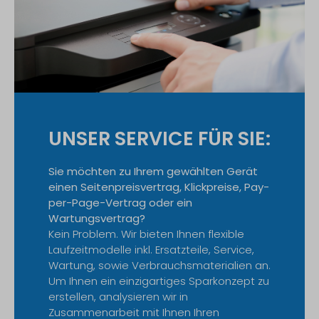
UNSER SERVICE FÜR SIE:
Sie möchten zu Ihrem gewählten Gerät
einen Seitenpreisvertrag, Klickpreise, Pay-
per-Page-Vertrag oder ein
Wartungsvertrag?
Kein Problem. Wir bieten Ihnen flexible
Laufzeitmodelle inkl. Ersatzteile, Service,
Wartung, sowie Verbrauchsmaterialien an.
Um Ihnen ein einzigartiges Sparkonzept zu
erstellen, analysieren wir in
Zusammenarbeit mit Ihnen Ihren