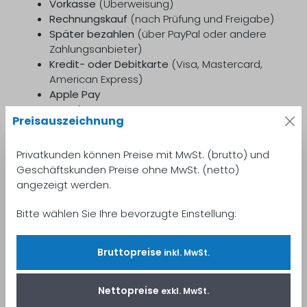
Vorkasse
(Überweisung)
Rechnungskauf
(nach Prüfung und Freigabe)
Später bezahlen
(über PayPal oder andere
Zahlungsanbieter)
Kredit- oder Debitkarte
(Visa, Mastercard,
American Express)
Apple Pay
Google Pay
Preisauszeichnung
SEPA-Lastschrift
Versandbedingungen
Privatkunden können Preise mit MwSt. (brutto) und
Geschäftskunden Preise ohne MwSt. (netto)
Wir versenden unsere Ware ausschließlich mit
angezeigt werden.
GLS
.
Bitte wählen Sie Ihre bevorzugte Einstellung:
Zubehörartikel:
Versandkostenpauschale von
7,95 €
.
– Ab einem Bestellwert von
150 €
versenden
Bruttopreise
inkl. MwSt.
wir Zubehör
versandkostenfrei
.
Hardware:
Versand erfolgt immer
Nettopreise
exkl. MwSt.
versandkostenfrei
.