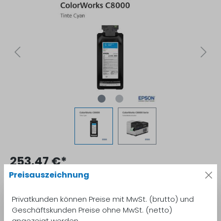
253,47 €*
Preisauszeichnung
inkl. MwSt.
Preise inkl. MwSt. zzgl. Versandkosten
Privatkunden können Preise mit MwSt. (brutto) und
Sofort verfügbar, Lieferzeit: 1-2 Wochen
Geschäftskunden Preise ohne MwSt. (netto)
angezeigt werden.