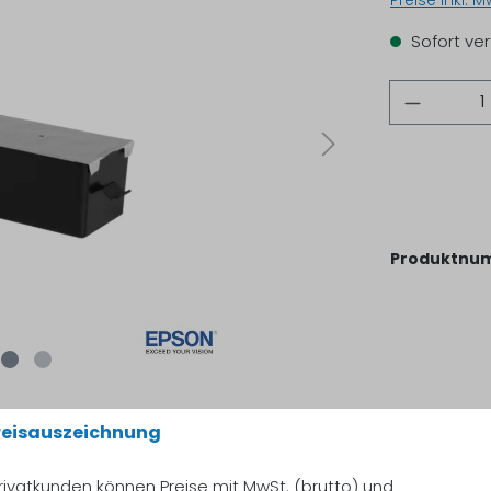
Preise inkl. 
Sofort ver
Anzahl
Produktnu
reisauszeichnung
rivatkunden können Preise mit MwSt. (brutto) und