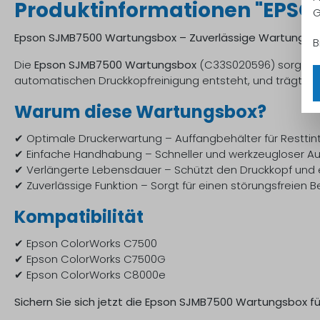
Produktinformationen "EPSO
G
Epson SJMB7500 Wartungsbox – Zuverlässige Wartung für 
B
Die
Epson SJMB7500 Wartungsbox
(C33S020596) sorgt für
automatischen Druckkopfreinigung entsteht, und trägt so 
Warum diese Wartungsbox?
✔ Optimale Druckerwartung – Auffangbehälter für Restti
✔ Einfache Handhabung – Schneller und werkzeugloser A
✔ Verlängerte Lebensdauer – Schützt den Druckkopf und e
✔ Zuverlässige Funktion – Sorgt für einen störungsfreien B
Kompatibilität
✔ Epson ColorWorks C7500
✔ Epson ColorWorks C7500G
✔ Epson ColorWorks C8000e
Sichern Sie sich jetzt die Epson SJMB7500 Wartungsbox für