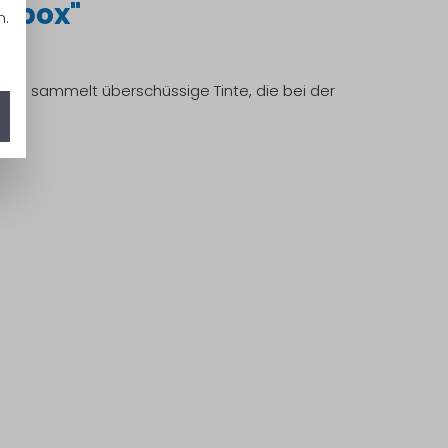
sbox"
n.
 Sie sammelt überschüssige Tinte, die bei der