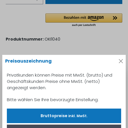
Produktnummer:
OKI1040
Preisauszeichnung
Beschreibung
OKI Pro1040 Etikettendrucker – Flexibler und
Privatkunden können Preise mit MwSt. (brutto) und
professioneller Etikettendruck für verschiedene
Geschäftskunden Preise ohne MwSt. (netto)
Anwendungen ✔ OKI Pro1040 Etik…
Mehr
angezeigt werden.
Eigenschaften
Bitte wählen Sie Ihre bevorzugte Einstellung:
Eigenschaften von "OKI Pro1040 Etikettendrucker
(CMYK) "
Mehr lesen
Bruttopreise
inkl. MwSt.
Bewertungen