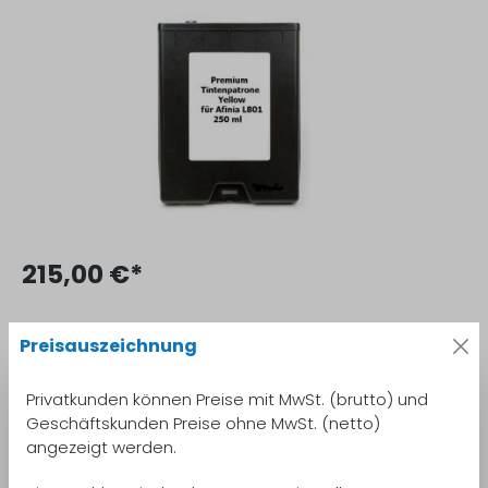
215,00 €*
inkl. MwSt.
Preise inkl. MwSt. zzgl. Versandkosten
Preisauszeichnung
Sofort verfügbar, Lieferzeit: 1-3 Tage
Privatkunden können Preise mit MwSt. (brutto) und
Geschäftskunden Preise ohne MwSt. (netto)
Anzahl
In den Warenkorb
angezeigt werden.