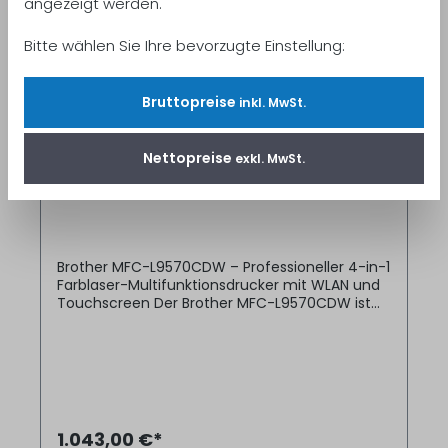
angezeigt werden.
Bitte wählen Sie Ihre bevorzugte Einstellung:
Bruttopreise
inkl. MwSt.
Nettopreise
exkl. MwSt.
Brother MFC-L9570CDW
Brother MFC-L9570CDW – Professioneller 4-in-1
Farblaser-Multifunktionsdrucker mit WLAN und
Touchscreen Der Brother MFC-L9570CDW ist
die ideale Lösung für anspruchsvolle
Arbeitsumgebungen, die auf zuverlässige,
hochwertige und vielseitige Druckfunktionen
setzen. Als leistungsstarkes 4-in-1-
Multifunktionsgerät vereint er Drucken,
Scannen, Kopieren und Faxen in einem
kompakten, professionellen Gerät – perfekt für
1.043,00 €*
Büros mit hohem Dokumentenvolumen.